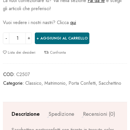
La vuoi confezionare tu? Vai nella sezione
Fai da te
e scegli
gli articoli che preferisci!
Vuoi vedere i nostri nastri? Clicca
qui
AGGIUNGI AL CARRELLO
Lista dei desideri
Confronta
COD:
C2507
Categorie:
Classico
,
Matrimonio
,
Porta Confetti
,
Sacchettino
Descrizione
Spedizione
Recensioni (0)
Sacchettino portaconfetti con tirante in tessuto color