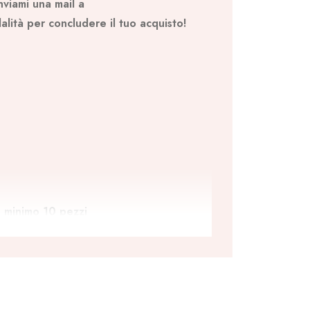
nviami una mail a
alità per concludere il tuo acquisto!
 minimo 10 pezzi
 –
24 euro