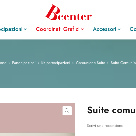
ecipazioni
Coordinati Grafici
Accessori
Co
ome
›
Partecipazioni
›
Kit partecipazioni
›
Comunione Suite
›
Suite Comuni
suite com
Scrivi una recensione