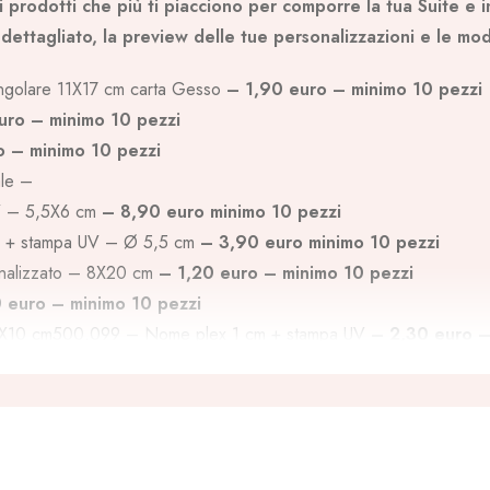
 prodotti che più ti piacciono per comporre la tua Suite e i
dettagliato, la preview delle tue personalizzazioni e le mod
ngolare 11X17 cm carta Gesso
– 1,90 euro – minimo 10 pezzi
uro – minimo 10 pezzi
o – minimo 10 pezzi
ale –
UV – 5,5X6 cm
– 8,90 euro minimo 10 pezzi
o + stampa UV – Ø 5,5 cm
– 3,90 euro minimo 10 pezzi
onalizzato – 8X20 cm
– 1,20 euro – minimo 10 pezzi
 euro – minimo 10 pezzi
0X10 cm500.099 – Nome plex 1 cm + stampa UV
– 2,30 euro –
 48,50 euro
 stampato + retro personalizzato + pack
– 29,50 euro
 legno + stampa UV – Ø 13 cm
– 20,50 euro
legno magnetica personalizzata + stampa UV su coperchio scatola
ori applicato
– 27,50 euro