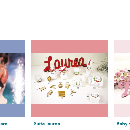
– 2,90 euro minimo 10 pezzi
stampa UV – 19X7X3 cm
2X4X3cm
+ stampa UV
V – 22X4X3 cm
lizzato con nome invitato – 10,5X 4cm
 con nome invitato – 8 cm
irca –
24 euro
8 cm piegato
X10 cm
UV – 18 cm di altezza
dinata + base legno + stampa UV – Ø 13 cm
– 20,50 euro
+ stampa UV
– 3,60 euro minimo 10 pezzi
e laurea
baby suite rosa