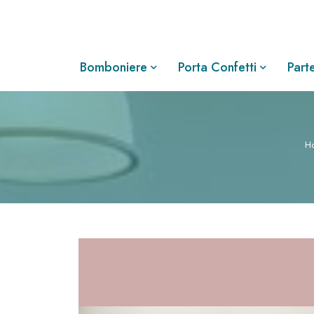
Bomboniere
Porta Confetti
Part
H