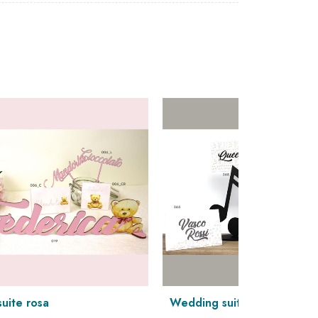
wedding suite tema musica
wedding suite tema eco