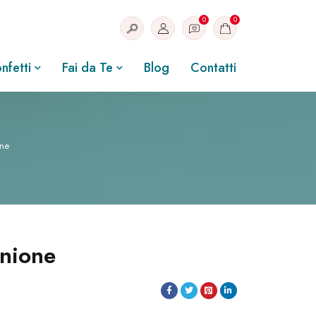
0
0
nfetti
Fai da Te
Blog
Contatti
one
unione