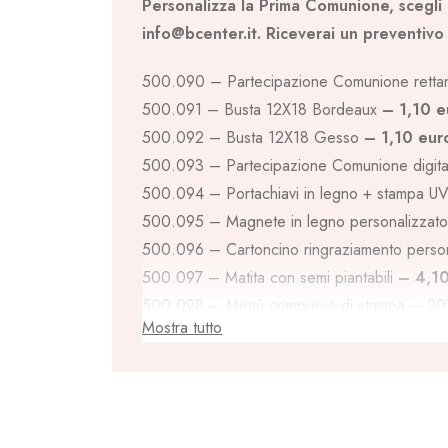
Personalizza la Prima Comunione, scegli i
info@bcenter.it. Riceverai un preventivo 
500.090 – Partecipazione Comunione retta
500.091 – Busta 12X18 Bordeaux
– 1,10 e
500.092 – Busta 12X18 Gesso
– 1,10 eur
500.093 – Partecipazione Comunione digit
500.094 – Portachiavi in legno + stampa 
500.095 – Magnete in legno personalizzat
500.096 – Cartoncino ringraziamento pers
500.097 – Matita con semi piantabili
– 4,10
500.098 – Menù compreso di stampa – 2
Mostra tutto
500.099 – Nome plex 1 cm + stampa UV
–
500.100 – Quadretto cornice legno + canvas
500.101 – Orologio tondo con foto + base
500.102 – Clessidra grigia con basetta in 
500.103 – Cornice 13X18 stampa UV + tag fi